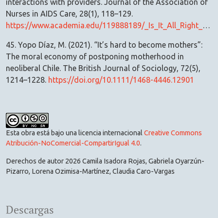
interactions with providers. Journal of the Association of
Nurses in AIDS Care, 28(1), 118–129.
https://www.academia.edu/119888189/_Is_It_All_Right_for_Me_to_Have_a_Baby_or_Not_Men_Living_With_HIV_Discuss_Fertility_Desires_and_Interactions_With_Providers
45. Yopo Díaz, M. (2021). “It’s hard to become mothers”:
The moral economy of postponing motherhood in
neoliberal Chile. The British Journal of Sociology, 72(5),
1214–1228.
https://doi.org/10.1111/1468-4446.12901
Esta obra está bajo una licencia internacional
Creative Commons
Atribución-NoComercial-CompartirIgual 4.0
.
Derechos de autor 2026 Camila Isadora Rojas, Gabriela Oyarzún-
Pizarro, Lorena Ozimisa-Martínez, Claudia Caro-Vargas
Descargas