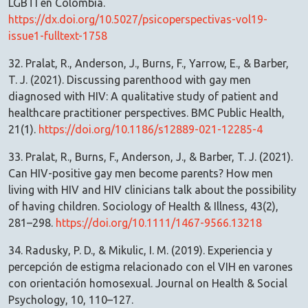
LGBTI en Colombia.
https://dx.doi.org/10.5027/psicoperspectivas-vol19-
issue1-fulltext-1758
32. Pralat, R., Anderson, J., Burns, F., Yarrow, E., & Barber,
T. J. (2021). Discussing parenthood with gay men
diagnosed with HIV: A qualitative study of patient and
healthcare practitioner perspectives. BMC Public Health,
21(1).
https://doi.org/10.1186/s12889-021-12285-4
33. Pralat, R., Burns, F., Anderson, J., & Barber, T. J. (2021).
Can HIV-positive gay men become parents? How men
living with HIV and HIV clinicians talk about the possibility
of having children. Sociology of Health & Illness, 43(2),
281–298.
https://doi.org/10.1111/1467-9566.13218
34. Radusky, P. D., & Mikulic, I. M. (2019). Experiencia y
percepción de estigma relacionado con el VIH en varones
con orientación homosexual. Journal on Health & Social
Psychology, 10, 110–127.