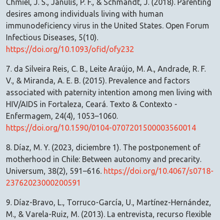
Chmiel, J. S., Janulis, P. F., & Schmandt, J. (2018). Parenting
desires among individuals living with human
immunodeficiency virus in the United States. Open Forum
Infectious Diseases, 5(10).
https://doi.org/10.1093/ofid/ofy232
7. da Silveira Reis, C. B., Leite Araújo, M. A., Andrade, R. F.
V., & Miranda, A. E. B. (2015). Prevalence and factors
associated with paternity intention among men living with
HIV/AIDS in Fortaleza, Ceará. Texto & Contexto -
Enfermagem, 24(4), 1053–1060.
https://doi.org/10.1590/0104-0707201500003560014
8. Díaz, M. Y. (2023, diciembre 1). The postponement of
motherhood in Chile: Between autonomy and precarity.
Universum, 38(2), 591–616.
https://doi.org/10.4067/s0718-
23762023000200591
9. Díaz-Bravo, L., Torruco-García, U., Martínez-Hernández,
M., & Varela-Ruiz, M. (2013). La entrevista, recurso flexible