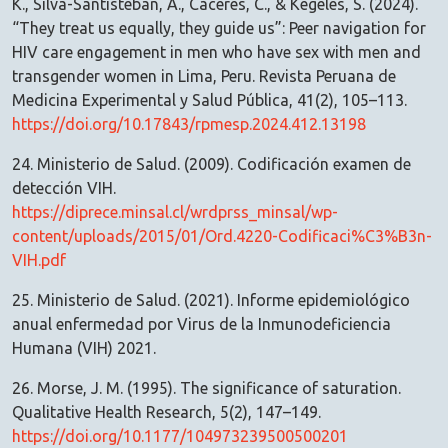
K., Silva-Santisteban, A., Cáceres, C., & Kegeles, S. (2024).
“They treat us equally, they guide us”: Peer navigation for
HIV care engagement in men who have sex with men and
transgender women in Lima, Peru. Revista Peruana de
Medicina Experimental y Salud Pública, 41(2), 105–113.
https://doi.org/10.17843/rpmesp.2024.412.13198
24. Ministerio de Salud. (2009). Codificación examen de
detección VIH.
https://diprece.minsal.cl/wrdprss_minsal/wp-
content/uploads/2015/01/Ord.4220-Codificaci%C3%B3n-
VIH.pdf
25. Ministerio de Salud. (2021). Informe epidemiológico
anual enfermedad por Virus de la Inmunodeficiencia
Humana (VIH) 2021.
26. Morse, J. M. (1995). The significance of saturation.
Qualitative Health Research, 5(2), 147–149.
https://doi.org/10.1177/104973239500500201