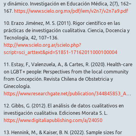
y dinámico. Investigación en Educación Médica, 2(7), 162–
167.
https://www.scielo.org.mx/pdf/iem/v2n7/v2n7a9.pdf
10. Erazo Jiménez, M. S. (2011). Rigor científico en las
prácticas de investigación cualitativa. Ciencia, Docencia y
Tecnología, 42, 107–136.
http://www.scielo.org.ar/scielo.php?
script=sci_arttext&pid=S1851-17162011000100004
11. Estay, F., Valenzuela, A., & Cartes, R. (2020). Health-care
on LGBT+ people: Perspectives from the local community
from Concepción. Revista Chilena de Obstetricia y
Ginecología.
https://www.researchgate.net/publication/344845853_Atencion_en_salud_de_personas_LGBT_Perspectivas_desde_la_comunidad_local_penquista
12. Gibbs, G. (2012). El análisis de datos cualitativos en
investigación cualitativa. Ediciones Morata S. L.
https://www.digitaliapublishing.com/a/24050
13. Hennink, M., & Kaiser, B. N. (2022). Sample sizes for