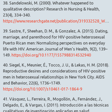
38. Sandelowski, M. (2000). Whatever happened to
qualitative description? Research in Nursing & Health,
23(4), 334–340.
https://www.researchgate.net/publication/319332528_Whatever_happened_to_qualitative_description
39. Sastre, F., Sheehan, D. M., & Gonzalez, A. (2015). Dating,
marriage, and parenthood for HIV-positive heterosexual
Puerto Rican men: Normalizing perspectives on everyday
life with HIV. American Journal of Men’s Health, 9(2), 139–
149.
https://doi.org/10.1177/1557988314532940
40. Siegel, K., Meunier, É., Tocco, J. U., & Lekas, H. M. (2018).
Reproductive desires and considerations of HIV-positive
men in heterosexual relationships in New York City. AIDS
and Behavior, 22(6), 1736–1749.
https://doi.org/10.1007/s10461-017-1864-9
41. Vásquez, L., Ferreira, R., Mogollón, A., Fernández, J.,
Delgado, E., & Vargas, I. (2011). Introducción a las técnicas
cualitativas de investigación aplicadas en salud.