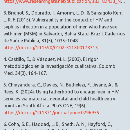
https://www.researchgate.net/publication/383182433_Nursing_Care_from_the_Perception_of_People_with_HIVAids
3. Brignol, S., Dourado, I., Amorim, L. D., & Sansigolo Kerr,
L. R. F. (2015). Vulnerability in the context of HIV and
syphilis infection in a population of men who have sex
with men (MSM) in Salvador, Bahia State, Brazil. Cadernos
de Saúde Pública, 31(5), 1035–1048.
https://doi.org/10.1590/0102-311X00178313
4. Castillo, E., & Vásquez, M. L. (2003). El rigor
metodológico en la investigación cualitativa. Colomb
Med, 34(3), 164–167.
5. Chinyandura, C., Davies, N., Buthelezi, F., Jiyane, A., &
Rees, K. (2024). Using fatherhood to engage men in HIV
services via maternal, neonatal and child health entry
points in South Africa. PLoS ONE, 19(6).
https://doi.org/10.1371/journal.pone.0296955
6. Cohn, S. E., Haddad, L. B., Sheth, A. N., Hayford, C.,