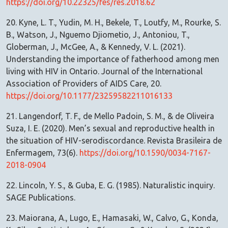
https://doi.org/10.22325/fes/res.2018.62
20. Kyne, L. T., Yudin, M. H., Bekele, T., Loutfy, M., Rourke, S.
B., Watson, J., Nguemo Djiometio, J., Antoniou, T.,
Globerman, J., McGee, A., & Kennedy, V. L. (2021).
Understanding the importance of fatherhood among men
living with HIV in Ontario. Journal of the International
Association of Providers of AIDS Care, 20.
https://doi.org/10.1177/23259582211016133
21. Langendorf, T. F., de Mello Padoin, S. M., & de Oliveira
Suza, I. E. (2020). Men’s sexual and reproductive health in
the situation of HIV-serodiscordance. Revista Brasileira de
Enfermagem, 73(6).
https://doi.org/10.1590/0034-7167-
2018-0904
22. Lincoln, Y. S., & Guba, E. G. (1985). Naturalistic inquiry.
SAGE Publications.
23. Maiorana, A., Lugo, E., Hamasaki, W., Calvo, G., Konda,