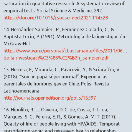
saturation in qualitative research: A systematic review of
empirical tests. Social Science & Medicine, 292.
https://doi.org/10.1016/j.socscimed.2021.114523
14. Hernández Sampieri, R., Fernández Collado, C., &
Baptista Lucio, P. (1991). Metodología de la investigación.
McGraw-Hill.
https://www.uv.mx/personal/cbustamante/files/2011/06/me
de-la-investigaci%C3%83%C2%B3n_sampieri.pdf
15. Herrera, F., Miranda, C., Pavicevic, Y., & Sciaraffia, V.
(2018). “Soy un papá súper normal”: Experiencias
parentales de hombres gay en Chile. Polis. Revista
Latinoamericana.
http://journals.openedition.org/polis/15597
16. Hipolito, R. L., Oliveira, D. C. de, Costa, T. L. da,
Marques, S. C., Pereira, E. R., & Gomes, A. M. T. (2017).
Quality of life of people living with HIV/AIDS: Temporal,
sociodemographic and perceived health relationship.