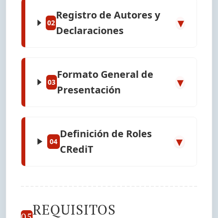
Registro de Autores y
▾
02
Declaraciones
Formato General de
▾
03
Presentación
Definición de Roles
▾
04
CRediT
REQUISITOS
05