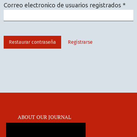
Obli
Correo electronico de usuarios registrados
*
Restaurar contraseña
Registrarse
ABOUT OUR JOURNAL