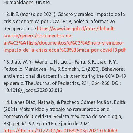
Humanidades, UNAM.
12. INE. (marzo de 2021). Género y empleo: impacto de la
crisis económica por COVID-19, boletín informativo.
Recuperado de
https://www.ine.gob.cl/docs/default-
source/genero/documentos-de-
an%C3%A1lisis/documentos/g%C3%A9nero-y-empleo-
impacto-de-la-crisis-econ%C3%B3mica-por-covid19.pdf
13. Jiao, W. Y., Wang, L. N., Liu, J., Fang, S. F., Jiao, F. Y.,
Pettoello-Mantovani, M., & Somekh, E. (2020). Behavioral
and emotional disorders in children during the COVID-19
epidemic. The Journal of Pediatrics, 221, 264-266. DOI:
10.1016/j.jpeds.2020.03.013
14. Llanes Díaz, Nathaly, & Pacheco Gómez Muñoz, Edith.
(2021). Maternidad y trabajo no remunerado en el
contexto del Covid-19. Revista mexicana de sociología,
83(spe), 61-92. Epub 18 de junio de 2021.
https://doi.org/10.22201/iis.01882503p.2021.0.60069