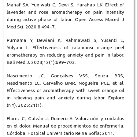
Manaf SA, Yuniwati C, Dewi S, Harahap LK. Effect of
lavender and rose aromatherapy on pain intensity
during active phase of labor. Open Access Maced J
Med Sci. 2020;8:494–7.
Purnama Y, Dewiani K, Rahmawati S, Yusanti L,
Yulyani L. Effectiveness of calamansi orange peel
aromatherapy on reducing anxiety and pain in labor.
Bali Med J. 2023;12(1):699–703.
Nascimento JC, Gonçalves VSS, Souza BRS,
Nascimento LC, Carvalho BMR, Nogueira PCL, et al.
Effectiveness of aromatherapy with sweet orange oil
in relieving pain and anxiety during labor. Explore
(NY). 2025;21(1).
Flórez C, Galván J, Romero A. Valoración y cuidados
en el dolor. Manual de procedimientos de enfermería.
Córdoba: Hospital Universitario Reina Sofía; 2011.