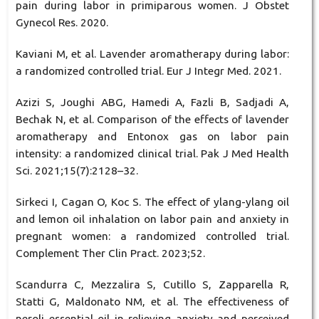
pain during labor in primiparous women. J Obstet
Gynecol Res. 2020.
Kaviani M, et al. Lavender aromatherapy during labor:
a randomized controlled trial. Eur J Integr Med. 2021.
Azizi S, Joughi ABG, Hamedi A, Fazli B, Sadjadi A,
Bechak N, et al. Comparison of the effects of lavender
aromatherapy and Entonox gas on labor pain
intensity: a randomized clinical trial. Pak J Med Health
Sci. 2021;15(7):2128–32.
Sirkeci I, Cagan O, Koc S. The effect of ylang-ylang oil
and lemon oil inhalation on labor pain and anxiety in
pregnant women: a randomized controlled trial.
Complement Ther Clin Pract. 2023;52.
Scandurra C, Mezzalira S, Cutillo S, Zapparella R,
Statti G, Maldonato NM, et al. The effectiveness of
neroli essential oil in relieving anxiety and perceived