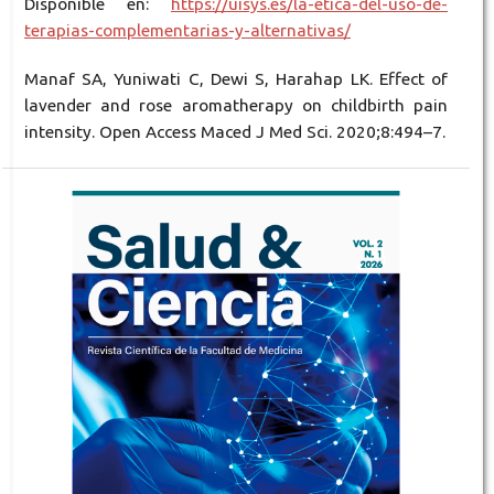
Disponible en:
https://uisys.es/la-etica-del-uso-de-
terapias-complementarias-y-alternativas/
Manaf SA, Yuniwati C, Dewi S, Harahap LK. Effect of
lavender and rose aromatherapy on childbirth pain
intensity. Open Access Maced J Med Sci. 2020;8:494–7.