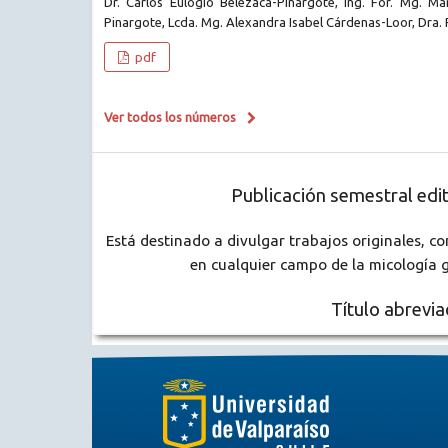
Dr. Carlos Eulogio Belezaca-Pinargote, Ing. For. Mg. Ma
Pinargote, Lcda. Mg. Alexandra Isabel Cárdenas-Loor, Dra.
pdf
Ver todos los números
Publicación semestral edit
Está destinado a divulgar trabajos originales, c
en cualquier campo de la micología ge
Título abrevi