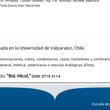
ría Fernanda Condor-Jiménez, Ing. For. Brithany Michelle Belezaca-
 Paola Eunice Díaz-Navarrete
ada en la Universidad de Valparaíso, Chile.
omunicaciones, notas, comentarios, casos, resúmenes y conferen
neral, médica, veterinaria o ciencias biológicas afines.
ado:
"Bol. Micol."
ISSN: 0719 3114
Escuela de 