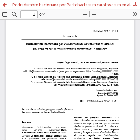
Podredumbre bacteriana por Pectobacterium carotovorum en alcaucil