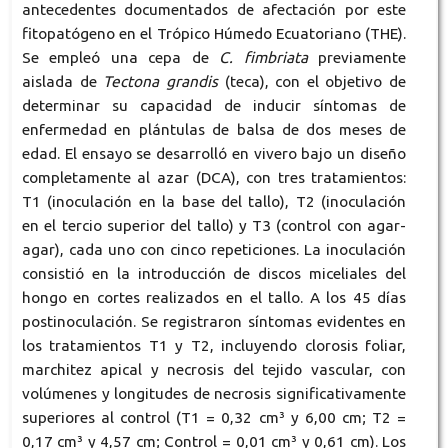
antecedentes documentados de afectación por este
fitopatógeno en el Trópico Húmedo Ecuatoriano (THE).
Se empleó una cepa de
C. fimbriata
previamente
aislada de
Tectona grandis
(teca), con el objetivo de
determinar su capacidad de inducir síntomas de
enfermedad en plántulas de balsa de dos meses de
edad. El ensayo se desarrolló en vivero bajo un diseño
completamente al azar (DCA), con tres tratamientos:
T1 (inoculación en la base del tallo), T2 (inoculación
en el tercio superior del tallo) y T3 (control con agar-
agar), cada uno con cinco repeticiones. La inoculación
consistió en la introducción de discos miceliales del
hongo en cortes realizados en el tallo. A los 45 días
postinoculación. Se registraron síntomas evidentes en
los tratamientos T1 y T2, incluyendo clorosis foliar,
marchitez apical y necrosis del tejido vascular, con
volúmenes y longitudes de necrosis significativamente
superiores al control (T1 = 0,32 cm³ y 6,00 cm; T2 =
0,17 cm³ y 4,57 cm; Control = 0,01 cm³ y 0,61 cm). Los