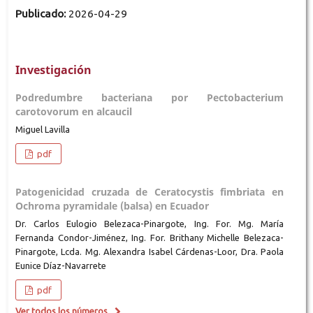
Publicado:
2026-04-29
Investigación
Podredumbre bacteriana por Pectobacterium
carotovorum en alcaucil
Miguel Lavilla
pdf
Patogenicidad cruzada de Ceratocystis fimbriata en
Ochroma pyramidale (balsa) en Ecuador
Dr. Carlos Eulogio Belezaca-Pinargote, Ing. For. Mg. María
Fernanda Condor-Jiménez, Ing. For. Brithany Michelle Belezaca-
Pinargote, Lcda. Mg. Alexandra Isabel Cárdenas-Loor, Dra. Paola
Eunice Díaz-Navarrete
pdf
Ver todos los números