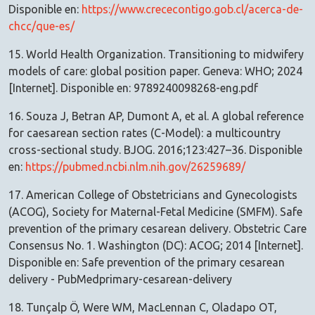
Disponible en:
https://www.crececontigo.gob.cl/acerca-de-
chcc/que-es/
15. World Health Organization. Transitioning to midwifery
models of care: global position paper. Geneva: WHO; 2024
[Internet]. Disponible en: 9789240098268-eng.pdf
16. Souza J, Betran AP, Dumont A, et al. A global reference
for caesarean section rates (C-Model): a multicountry
cross-sectional study. BJOG. 2016;123:427–36. Disponible
en:
https://pubmed.ncbi.nlm.nih.gov/26259689/
17. American College of Obstetricians and Gynecologists
(ACOG), Society for Maternal-Fetal Medicine (SMFM). Safe
prevention of the primary cesarean delivery. Obstetric Care
Consensus No. 1. Washington (DC): ACOG; 2014 [Internet].
Disponible en: Safe prevention of the primary cesarean
delivery - PubMedprimary-cesarean-delivery
18. Tunçalp Ö, Were WM, MacLennan C, Oladapo OT,