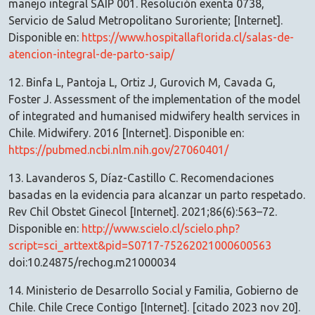
manejo integral SAIP 001. Resolución exenta 0738,
Servicio de Salud Metropolitano Suroriente; [Internet].
Disponible en:
https://www.hospitallaflorida.cl/salas-de-
atencion-integral-de-parto-saip/
12. Binfa L, Pantoja L, Ortiz J, Gurovich M, Cavada G,
Foster J. Assessment of the implementation of the model
of integrated and humanised midwifery health services in
Chile. Midwifery. 2016 [Internet]. Disponible en:
https://pubmed.ncbi.nlm.nih.gov/27060401/
13. Lavanderos S, Díaz-Castillo C. Recomendaciones
basadas en la evidencia para alcanzar un parto respetado.
Rev Chil Obstet Ginecol [Internet]. 2021;86(6):563–72.
Disponible en:
http://www.scielo.cl/scielo.php?
script=sci_arttext&pid=S0717-75262021000600563
doi:10.24875/rechog.m21000034
14. Ministerio de Desarrollo Social y Familia, Gobierno de
Chile. Chile Crece Contigo [Internet]. [citado 2023 nov 20].