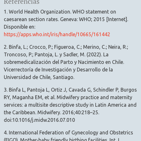
Referencias
1. World Health Organization. WHO statement on
caesarean section rates. Geneva: WHO; 2015 [Internet].
Disponible en:
https://apps.who.int/iris/handle/10665/161442
2. Binfa, L.; Crocco, P.; Figueroa, C.; Merino, C.; Neira, R.;
Troncoso, P.; Pantoja, L. y Sadler, M. (2022). La
sobremedicalización del Parto y Nacimiento en Chile.
Vicerrectoría de Investigación y Desarrollo de la
Universidad de Chile, Santiago.
3. Binfa L, Pantoja L, Ortiz J, Cavada G, Schindler P, Burgos
RY, Maganha EM, et al. Midwifery practice and maternity
services: a multisite descriptive study in Latin America and
the Caribbean. Midwifery. 2016;40:218–25.
doi:10.1016/j.midw.2016.07.010
4. International Federation of Gynecology and Obstetrics
(FIGO). Mother-baby friendly birthing facilities. Int J