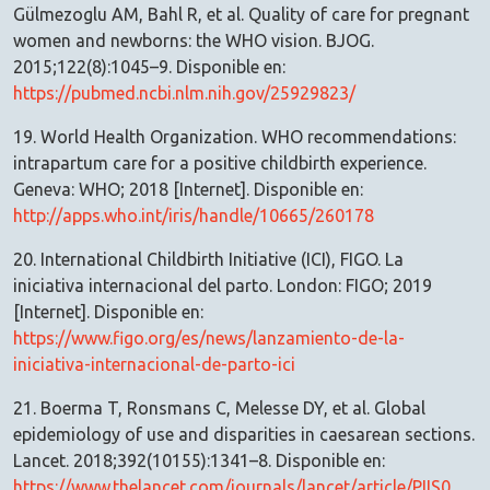
Gülmezoglu AM, Bahl R, et al. Quality of care for pregnant
women and newborns: the WHO vision. BJOG.
2015;122(8):1045–9. Disponible en:
https://pubmed.ncbi.nlm.nih.gov/25929823/
19. World Health Organization. WHO recommendations:
intrapartum care for a positive childbirth experience.
Geneva: WHO; 2018 [Internet]. Disponible en:
http://apps.who.int/iris/handle/10665/260178
20. International Childbirth Initiative (ICI), FIGO. La
iniciativa internacional del parto. London: FIGO; 2019
[Internet]. Disponible en:
https://www.figo.org/es/news/lanzamiento-de-la-
iniciativa-internacional-de-parto-ici
21. Boerma T, Ronsmans C, Melesse DY, et al. Global
epidemiology of use and disparities in caesarean sections.
Lancet. 2018;392(10155):1341–8. Disponible en:
https://www.thelancet.com/journals/lancet/article/PIIS0140-