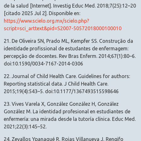
de la salud [Internet]. Investig Educ Med. 2018;7(25):12–20
[citado 2025 Jul 2]. Disponible en:
https://www.scielo.org.mx/scielo.php?
script=sci_arttext&pid=S2007-50572018000100010
21. De Oliveira SN, Prado ML, Kempfer SS. Construção da
identidade profissional de estudantes de enfermagem:
percepção de docentes. Rev Bras Enferm. 2014;67(1):80–6.
doi:10.1590/0034-7167-2014-0306
22. Journal of Child Health Care. Guidelines for authors:
Reporting statistical data. J Child Health Care.
2015;19(4):543–5. doi:10.1177/1367493515598646
23. Vives Varela X, González González H, González
González M. La identidad profesional en estudiantes de
enfermería: una mirada desde la tutoría clínica. Educ Med.
2021;22(3):145–52.
24. Zevallos Ypanaqué R, Rojas Villanueva J, Rengifo