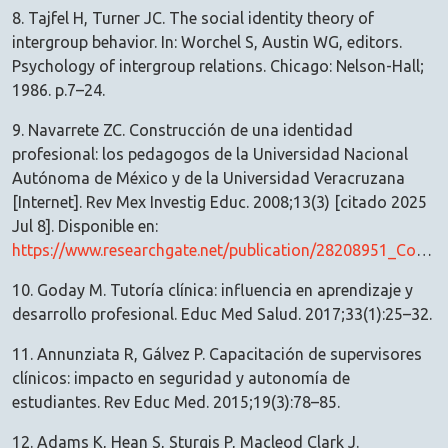
8. Tajfel H, Turner JC. The social identity theory of
intergroup behavior. In: Worchel S, Austin WG, editors.
Psychology of intergroup relations. Chicago: Nelson-Hall;
1986. p.7–24.
9. Navarrete ZC. Construcción de una identidad
profesional: los pedagogos de la Universidad Nacional
Autónoma de México y de la Universidad Veracruzana
[Internet]. Rev Mex Investig Educ. 2008;13(3) [citado 2025
Jul 8]. Disponible en:
https://www.researchgate.net/publication/28208951_Construccion_de_una_identidad_profesional_Los_pedagogos_de_la_Universidad_Nacional_Autonoma_de_Mexico_y_de_la_Universidad_Veracruzana
10. Goday M. Tutoría clínica: influencia en aprendizaje y
desarrollo profesional. Educ Med Salud. 2017;33(1):25–32.
11. Annunziata R, Gálvez P. Capacitación de supervisores
clínicos: impacto en seguridad y autonomía de
estudiantes. Rev Educ Med. 2015;19(3):78–85.
12. Adams K, Hean S, Sturgis P, Macleod Clark J.