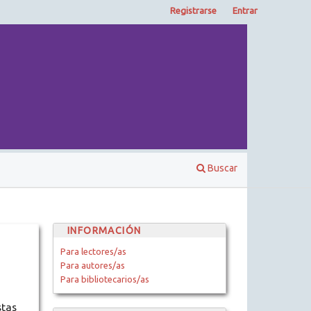
Registrarse
Entrar
Buscar
INFORMACIÓN
Para lectores/as
Para autores/as
Para bibliotecarios/as
stas