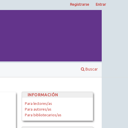
Registrarse
Entrar
Buscar
INFORMACIÓN
Para lectores/as
Para autores/as
Para bibliotecarios/as