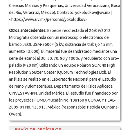
Ciencias Marinas y Pesquerías, Universidad Veracruzana, Boca
del Río, Veracruz, México). Contacto: yokolodkov@uv.mx |
<https://www.uv.mx/personal/yokolodkov>
Otros antecedentes:
Especie recolectada el 26/09/2012.
Micrografía obtenida con un microscopio electrónico de
barrido JEOL JSM-7600F (5 kV, distancia de trabajo 15 mm,
aumento ×2,000). El material fue deshidratado mediante una
serie de etanol al 30, 50, 70, 90 y 100%, y recubierto con oro–
paladio (≈20 nm) utilizando un equipo Polaron SC7640 High
Resolution Sputter Coater (Quorum Technologies Ltd). El
análisis se realizó en el Laboratorio Nacional para el Estudio
de Nano y Biomateriales, Departamento de Física Aplicada,
CINVESTAV-IPN, Unidad Mérida. El estudio fue financiado por
los proyectos FOMIX-Yucatán No. 108160 y CONACYT LAB-
2009-01 No. 123913, México (responsable: Patricia Quintana-
Owen).
ENVÍO DE ARTÍCULOS