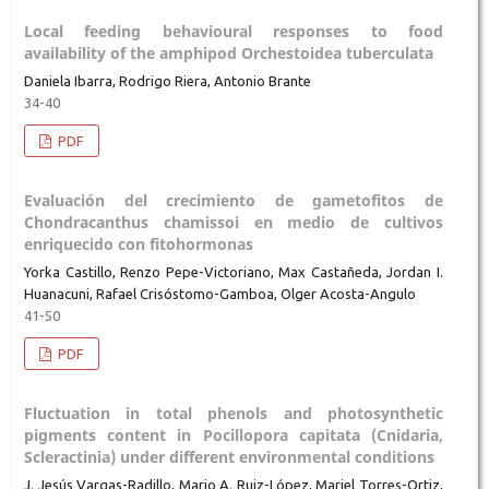
Local feeding behavioural responses to food
availability of the amphipod Orchestoidea tuberculata
Daniela Ibarra, Rodrigo Riera, Antonio Brante
34-40
PDF
Evaluación del crecimiento de gametofitos de
Chondracanthus chamissoi en medio de cultivos
enriquecido con fitohormonas
Yorka Castillo, Renzo Pepe-Victoriano, Max Castañeda, Jordan I.
Huanacuni, Rafael Crisóstomo-Gamboa, Olger Acosta-Angulo
41-50
PDF
Fluctuation in total phenols and photosynthetic
pigments content in Pocillopora capitata (Cnidaria,
Scleractinia) under different environmental conditions
J. Jesús Vargas-Radillo, Mario A. Ruiz-López, Mariel Torres-Ortiz,