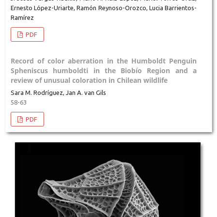
Ernesto López-Uriarte, Ramón Reynoso-Orozco, Lucia Barrientos-
Ramírez
PDF
Record of color aberration in the Humboldt Penguin
Spheniscus humboldti in the Biobío Region and a
review of unusual coloration in Chilean wildlife
Sara M. Rodríguez, Jan A. van Gils
58-63
PDF