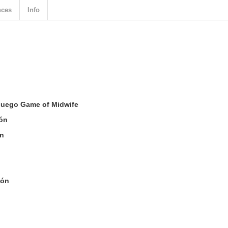
nces
Info
juego Game of Midwife
ión
ón
ión