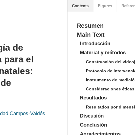
Contents
Figures
Refere
Resumen
Main Text
Introducción
ía de
Material y métodos
 para el
Construcción del video
natales:
Protocolo de intervenc
Instrumento de medici
 de
Consideraciones éticas
Resultados
Resultados por dimens
edad Campos-Valdés
Discusión
Conclusión
Agradecimientos