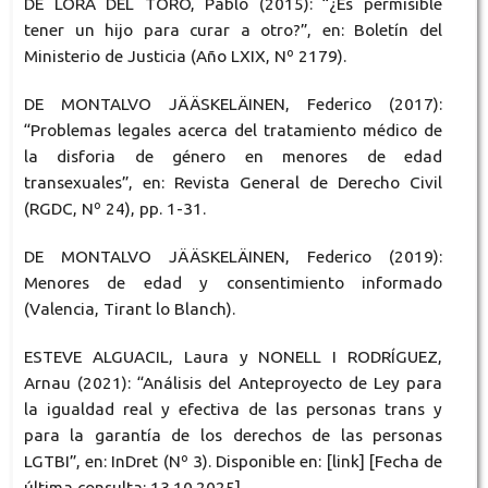
DE LORA DEL TORO, Pablo (2015): “¿Es permisible
tener un hijo para curar a otro?”, en: Boletín del
Ministerio de Justicia (Año LXIX, Nº 2179).
DE MONTALVO JÄÄSKELÄINEN, Federico (2017):
“Problemas legales acerca del tratamiento médico de
la disforia de género en menores de edad
transexuales”, en: Revista General de Derecho Civil
(RGDC, Nº 24), pp. 1-31.
DE MONTALVO JÄÄSKELÄINEN, Federico (2019):
Menores de edad y consentimiento informado
(Valencia, Tirant lo Blanch).
ESTEVE ALGUACIL, Laura y NONELL I RODRÍGUEZ,
Arnau (2021): “Análisis del Anteproyecto de Ley para
la igualdad real y efectiva de las personas trans y
para la garantía de los derechos de las personas
LGTBI”, en: InDret (Nº 3). Disponible en: [link] [Fecha de
última consulta: 13.10.2025].