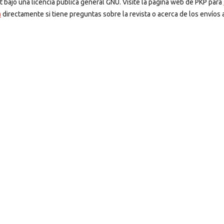
t bajo una licencia pública general GNU. Visite la página web de PKP para
a
directamente si tiene preguntas sobre la revista o acerca de los envíos a