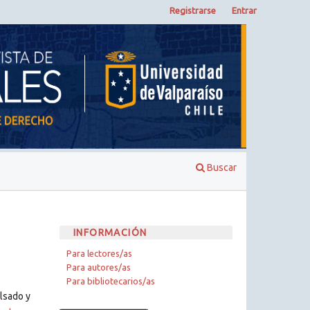
Registrarse
Entrar
Buscar
INFORMACIÓN
Para lectores/as
Para autores/as
Para bibliotecarios/as
ulsado y