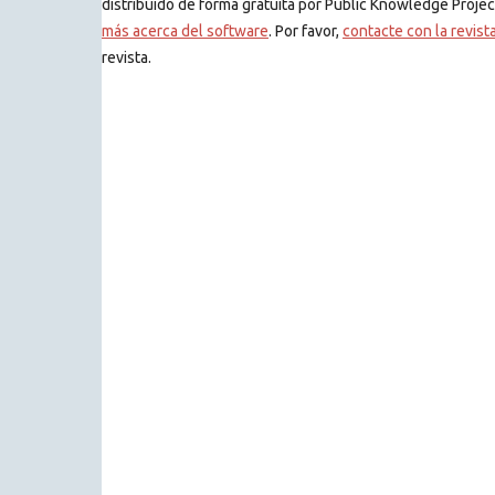
distribuido de forma gratuita por Public Knowledge Projec
más acerca del software
. Por favor,
contacte con la revist
revista.