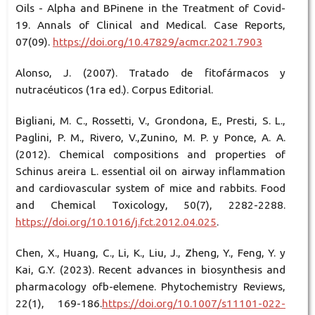
Oils - Alpha and ΒPinene in the Treatment of Covid-
19. Annals of Clinical and Medical. Case Reports,
07(09).
https://doi.org/10.47829/acmcr.2021.7903
Alonso, J. (2007). Tratado de fitofármacos y
nutracéuticos (1ra ed.). Corpus Editorial.
Bigliani, M. C., Rossetti, V., Grondona, E., Presti, S. L.,
Paglini, P. M., Rivero, V.,Zunino, M. P. y Ponce, A. A.
(2012). Chemical compositions and properties of
Schinus areira L. essential oil on airway inflammation
and cardiovascular system of mice and rabbits. Food
and Chemical Toxicology, 50(7), 2282-2288.
https://doi.org/10.1016/j.fct.2012.04.025
.
Chen, X., Huang, C., Li, K., Liu, J., Zheng, Y., Feng, Y. y
Kai, G.Y. (2023). Recent advances in biosynthesis and
pharmacology ofb-elemene. Phytochemistry Reviews,
22(1), 169-186.
https://doi.org/10.1007/s11101-022-