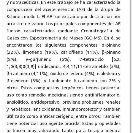
y nutraceúticas. En este trabajo se ha caracterizado la
composición del aceite esencial (AE) de la drupa de
Schinus molle L. El AE fue extraído por destilación por
arrastre de vapor. Los principales componentes del AE
fueron caracterizados mediante Cromatografía de
Gases con Espectrometría de Masas (GC-MS). En él se
encontraron los siguientes componentes: α-pineno
(22%), limoneno (19%), cariofileno (11%), β-pineno
(8%), γ-gurjuneno (6%), 7-tetraciclo [6.2.
1,0(3,8)0(3,9)] undecanol, 4,4,11,11-tetrametilo (5%),
β-cadineno (4,11%), óxido de ledeno (4%), isoledeno y
β-elemeno (3%), y finalmente δ-cadineno con 2% y
otros. Estos compuestos terpénicos tienen potencial
uso como remedio medicinal siendo antiinflamatorio,
ansiolítico, antidepresivo, previene problemas renales
y hepáticos, antioxidante, inmunoprotector y también
utilizado como anticancerígeno, entre otros: También
tiene potencial uso agente biocida. Estas propiedades
lo hacen muy adecuado tanto para terapia médica