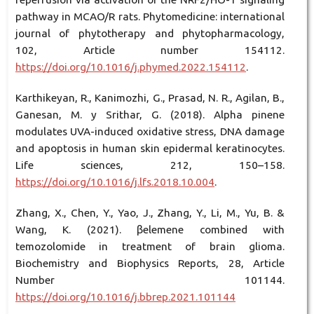
pathway in MCAO/R rats. Phytomedicine: international
journal of phytotherapy and phytopharmacology,
102, Article number 154112.
https://doi.org/10.1016/j.phymed.2022.154112
.
Karthikeyan, R., Kanimozhi, G., Prasad, N. R., Agilan, B.,
Ganesan, M. y Srithar, G. (2018). Alpha pinene
modulates UVA-induced oxidative stress, DNA damage
and apoptosis in human skin epidermal keratinocytes.
Life sciences, 212, 150–158.
https://doi.org/10.1016/j.lfs.2018.10.004
.
Zhang, X., Chen, Y., Yao, J., Zhang, Y., Li, M., Yu, B. &
Wang, K. (2021). βelemene combined with
temozolomide in treatment of brain glioma.
Biochemistry and Biophysics Reports, 28, Article
Number 101144.
https://doi.org/10.1016/j.bbrep.2021.101144