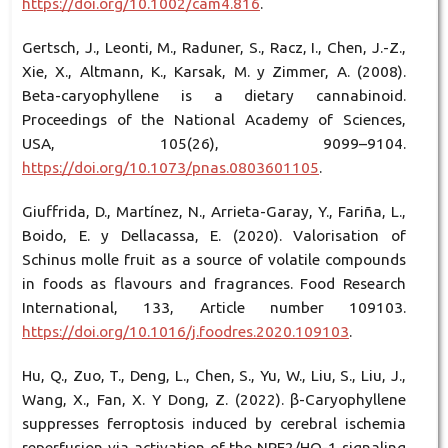
https://doi.org/10.1002/cam4.816
.
Gertsch, J., Leonti, M., Raduner, S., Racz, I., Chen, J.-Z.,
Xie, X., Altmann, K., Karsak, M. y Zimmer, A. (2008).
Beta-caryophyllene is a dietary cannabinoid.
Proceedings of the National Academy of Sciences,
USA, 105(26), 9099–9104.
https://doi.org/10.1073/pnas.0803601105
.
Giuffrida, D., Martínez, N., Arrieta-Garay, Y., Fariña, L.,
Boido, E. y Dellacassa, E. (2020). Valorisation of
Schinus molle fruit as a source of volatile compounds
in foods as flavours and fragrances. Food Research
International, 133, Article number 109103.
https://doi.org/10.1016/j.foodres.2020.109103
.
Hu, Q., Zuo, T., Deng, L., Chen, S., Yu, W., Liu, S., Liu, J.,
Wang, X., Fan, X. Y Dong, Z. (2022). β-Caryophyllene
suppresses ferroptosis induced by cerebral ischemia
reperfusion via activation of the NRF2/HO-1 signaling