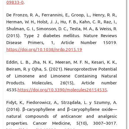
09833-0
.
De Fronzo, R. A., Ferrannini, E., Groop, L., Henry, R. R.,
Herman, W. H., Holst, J. J., Hu, F. B., Kahn, C. R., Raz, I.,
Shulman, G. I., Simonson, D. C., Testa, M. A., & Weiss, R.
(2015). Type 2 diabetes mellitus. Nature Reviews
Disease Primers, 1, Article Number 15019.
https://doi.org/10.1038/nrdp.2015.19
Eddin, L. B., Jha, N. K., Meeran, M. F. N., Kesari, K. K.,
Beiram, R. y Ojha, S. (2021). Neuroprotective Potential
of Limonene and Limonene Containing Natural
Products. Molecules, 26(15), Article number
4535.
https://doi.org/10.3390/molecules26154535
.
Fidyt, K., Fiedorowicz, A., Strządała, L. y Szumny, A.
(2016). β-caryophyllene and β-caryophyllene oxide—
natural compounds of anticancer and analgesic
properties. Cancer Medicine, 5(10), 3007–3017.