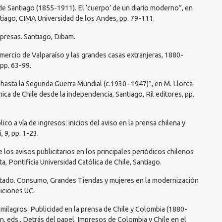
l de Santiago (1855-1911). El ‘cuerpo’ de un diario moderno”, en
antiago, CIMA Universidad de los Andes, pp. 79-111.
mpresas. Santiago, Dibam.
omercio de Valparaíso y las grandes casas extranjeras, 1880-
 pp. 63-99.
n hasta la Segunda Guerra Mundial (c.1930- 1947)”, en M. Llorca-
mica de Chile desde la independencia, Santiago, Ril editores, pp.
lico a vía de ingresos: inicios del aviso en la prensa chilena y
 9, pp. 1-23.
de los avisos publicitarios en los principales periódicos chilenos
a, Pontificia Universidad Católica de Chile, Santiago.
 Estado. Consumo, Grandes Tiendas y mujeres en la modernización
iciones UC.
e milagros. Publicidad en la prensa de Chile y Colombia (1880-
n, eds., Detrás del papel. Impresos de Colombia y Chile en el