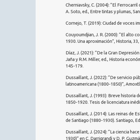
Cherniavsky, C. (2004): “El Ferrocarri
A. Soto, ed., Entre tintas y plumas, S
Cornejo, T. (2019): Ciudad de voces i
Couyoumdjian, J. R. (2000): “El alto c
1930. Una aproximación”, Historia, 33,
Díaz, J. (2021): “De la Gran Depresió
Jaña y R.M. Miller, ed., Historia econó
145-179.
Dussaillant, J. (2022): “De servicio púb
latinoamericana (1800-1850)”, Amoxtli,
Dussaillant, J. (1993): Breve historia 
1850-1920. Tesis de licenciatura inédit
Dussaillant, J. (2014): Las reinas de
de Santiago (1880-1930). Santiago, Ed
Dussaillant, J. (2024): “La ciencia hac
1930)” en C. Darrigrandi y D. P. Guzmá