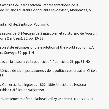
os ámbitos de la vida privada. Representaciones de la
de los años cuarenta y cincuenta en México”, Alteridades, 6
idad en Chile. Santiago, Publimark.
os inicios de El Mercurio de Santiago en el epistolario de Agustín
ria (Santiago), 35, pp. 13-33.
dison style estimates of the evolution of the world economy: A
c Surveys, 39, pp. 1-41.
ias en la historia de la publicidad”, Publicidad, 28, pp. 31-40.
óricos de las importaciones y de la política comercial en Chile”,
35.
 y Comerciantes Ingleses 1820-1880. Un ciclo de Historia
rsidad Católica de Valparaíso.
e Advertisements of the Flathead Valley, Montana, 1880s.1920s.