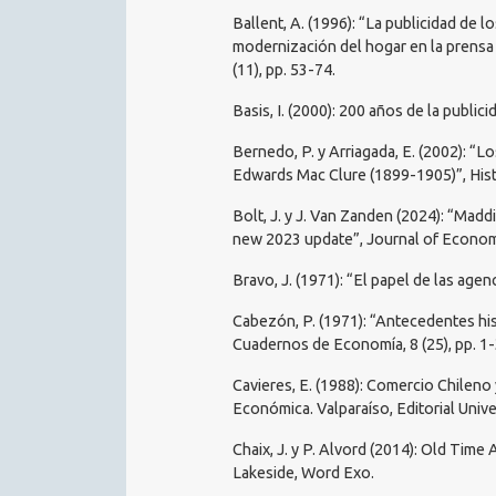
Ballent, A. (1996): “La publicidad de l
modernización del hogar en la prensa 
(11), pp. 53-74.
Basis, I. (2000): 200 años de la public
Bernedo, P. y Arriagada, E. (2002): “L
Edwards Mac Clure (1899-1905)”, Histo
Bolt, J. y J. Van Zanden (2024): “Mad
new 2023 update”, Journal of Economi
Bravo, J. (1971): “El papel de las agenc
Cabezón, P. (1971): “Antecedentes hist
Cuadernos de Economía, 8 (25), pp. 1-
Cavieres, E. (1988): Comercio Chileno
Económica. Valparaíso, Editorial Unive
Chaix, J. y P. Alvord (2014): Old Tim
Lakeside, Word Exo.