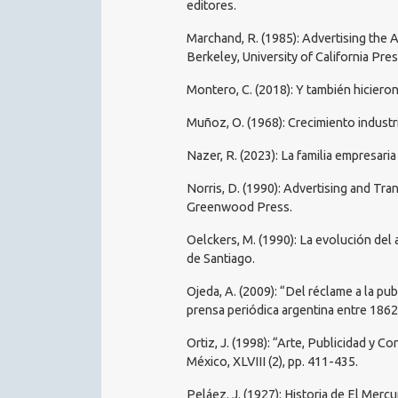
editores.
Marchand, R. (1985): Advertising the
Berkeley, University of California Pres
Montero, C. (2018): Y también hiciero
Muñoz, O. (1968): Crecimiento industri
Nazer, R. (2023): La familia empresari
Norris, D. (1990): Advertising and Tr
Greenwood Press.
Oelckers, M. (1990): La evolución del a
de Santiago.
Ojeda, A. (2009): “Del réclame a la publ
prensa periódica argentina entre 1862 y
Ortiz, J. (1998): “Arte, Publicidad y 
México, XLVIII (2), pp. 411-435.
Peláez. J. (1927): Historia de El Mercu