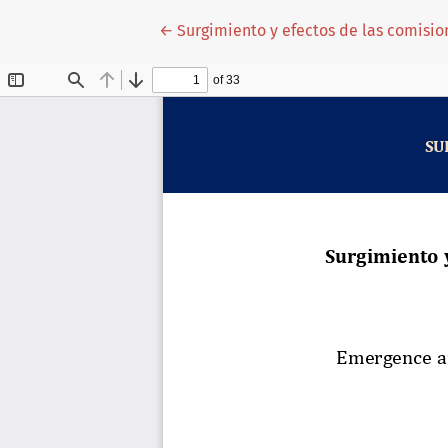
Volver a los detalles del artículo
←
Surgimiento y efectos de las comision