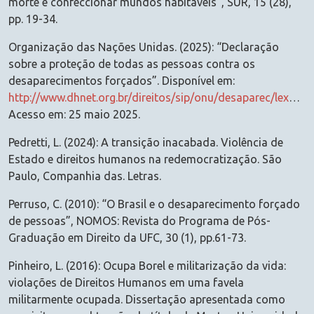
morte e confeccionar mundos habitáveis”, SUR, 15 (28),
pp. 19-34.
Organização das Nações Unidas. (2025): “Declaração
sobre a proteção de todas as pessoas contra os
desaparecimentos forçados”. Disponível em:
http://www.dhnet.org.br/direitos/sip/onu/desaparec/lex71.htm
Acesso em: 25 maio 2025.
Pedretti, L. (2024): A transição inacabada. Violência de
Estado e direitos humanos na redemocratização. São
Paulo, Companhia das. Letras.
Perruso, C. (2010): “O Brasil e o desaparecimento forçado
de pessoas”, NOMOS: Revista do Programa de Pós-
Graduação em Direito da UFC, 30 (1), pp.61-73.
Pinheiro, L. (2016): Ocupa Borel e militarização da vida:
violações de Direitos Humanos em uma favela
militarmente ocupada. Dissertação apresentada como