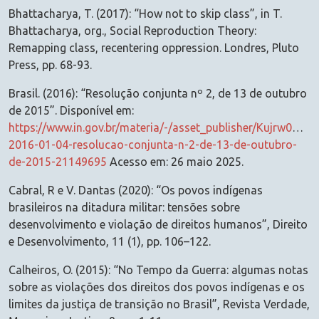
Bhattacharya, T. (2017): “How not to skip class”, in T.
Bhattacharya, org., Social Reproduction Theory:
Remapping class, recentering oppression. Londres, Pluto
Press, pp. 68-93.
Brasil. (2016): “Resolução conjunta nº 2, de 13 de outubro
de 2015”. Disponível em:
https://www.in.gov.br/materia/-/asset_publisher/Kujrw0TZ
2016-01-04-resolucao-conjunta-n-2-de-13-de-outubro-
de-2015-21149695
Acesso em: 26 maio 2025.
Cabral, R e V. Dantas (2020): “Os povos indígenas
brasileiros na ditadura militar: tensões sobre
desenvolvimento e violação de direitos humanos”, Direito
e Desenvolvimento, 11 (1), pp. 106–122.
Calheiros, O. (2015): “No Tempo da Guerra: algumas notas
sobre as violações dos direitos dos povos indígenas e os
limites da justiça de transição no Brasil”, Revista Verdade,