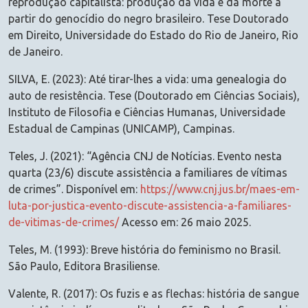
reprodução capitalista: produção da vida e da morte a
partir do genocídio do negro brasileiro. Tese Doutorado
em Direito, Universidade do Estado do Rio de Janeiro, Rio
de Janeiro.
SILVA, E. (2023): Até tirar-lhes a vida: uma genealogia do
auto de resistência. Tese (Doutorado em Ciências Sociais),
Instituto de Filosofia e Ciências Humanas, Universidade
Estadual de Campinas (UNICAMP), Campinas.
Teles, J. (2021): “Agência CNJ de Notícias. Evento nesta
quarta (23/6) discute assistência a familiares de vítimas
de crimes”. Disponível em:
https://www.cnj.jus.br/maes-em-
luta-por-justica-evento-discute-assistencia-a-familiares-
de-vitimas-de-crimes/
Acesso em: 26 maio 2025.
Teles, M. (1993): Breve história do feminismo no Brasil.
São Paulo, Editora Brasiliense.
Valente, R. (2017): Os fuzis e as flechas: história de sangue