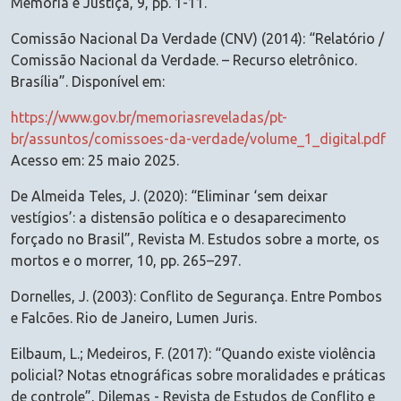
Memoria e Justiça, 9, pp. 1-11.
Comissão Nacional Da Verdade (CNV) (2014): “Relatório /
Comissão Nacional da Verdade. – Recurso eletrônico.
Brasília”. Disponível em:
https://www.gov.br/memoriasreveladas/pt-
br/assuntos/comissoes-da-verdade/volume_1_digital.pdf
Acesso em: 25 maio 2025.
De Almeida Teles, J. (2020): “Eliminar ‘sem deixar
vestígios’: a distensão política e o desaparecimento
forçado no Brasil”, Revista M. Estudos sobre a morte, os
mortos e o morrer, 10, pp. 265–297.
Dornelles, J. (2003): Conflito de Segurança. Entre Pombos
e Falcões. Rio de Janeiro, Lumen Juris.
Eilbaum, L.; Medeiros, F. (2017): “Quando existe violência
policial? Notas etnográficas sobre moralidades e práticas
de controle”, Dilemas - Revista de Estudos de Conflito e