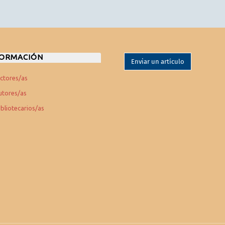
FORMACIÓN
Enviar un artículo
ectores/as
utores/as
ibliotecarios/as