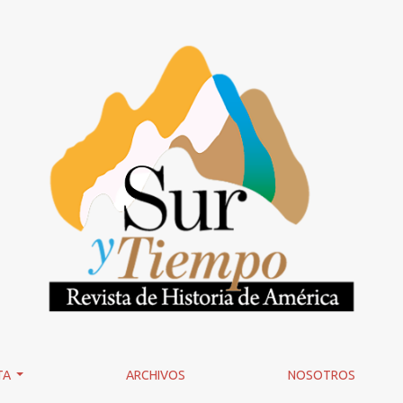
ón del coloniaje (1873)</i>, de Luis Alegría, Hugo Rueda y Fel
TA
ARCHIVOS
NOSOTROS