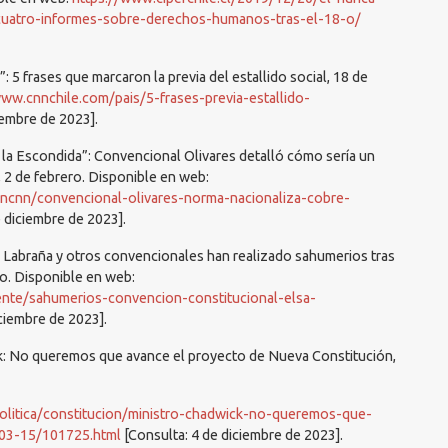
cuatro-informes-sobre-derechos-humanos-tras-el-18-o/
 5 frases que marcaron la previa del estallido social, 18 de
www.cnnchile.com/pais/5-frases-previa-estallido-
iembre de 2023].
 la Escondida”: Convencional Olivares detalló cómo sería un
 2 de febrero. Disponible en web:
encnn/convencional-olivares-norma-nacionaliza-cobre-
 diciembre de 2023].
: Labraña y otros convencionales han realizado sahumerios tras
yo. Disponible en web:
ente/sahumerios-convencion-constitucional-elsa-
ciembre de 2023].
k: No queremos que avance el proyecto de Nueva Constitución,
/politica/constitucion/ministro-chadwick-no-queremos-que-
03-15/101725.html
[Consulta: 4 de diciembre de 2023].