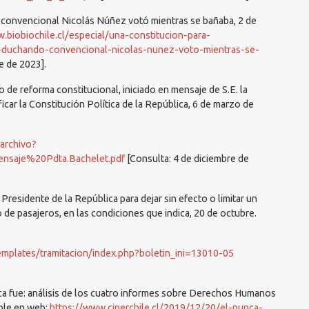
 convencional Nicolás Núñez votó mientras se bañaba, 2 de
.biobiochile.cl/especial/una-constitucion-para-
-duchando-convencional-nicolas-nunez-voto-mientras-se-
e de 2023].
 de reforma constitucional, iniciado en mensaje de S.E. la
icar la Constitución Política de la República, 6 de marzo de
earchivo?
nsaje%20Pdta.Bachelet.pdf
[Consulta: 4 de diciembre de
Presidente de la República para dejar sin efecto o limitar un
o de pasajeros, en las condiciones que indica, 20 de octubre.
mplates/tramitacion/index.php?boletin_ini=13010-05
ca fue: análisis de los cuatro informes sobre Derechos Humanos
ible en web:
https://www.ciperchile.cl/2019/12/20/el-nunca-