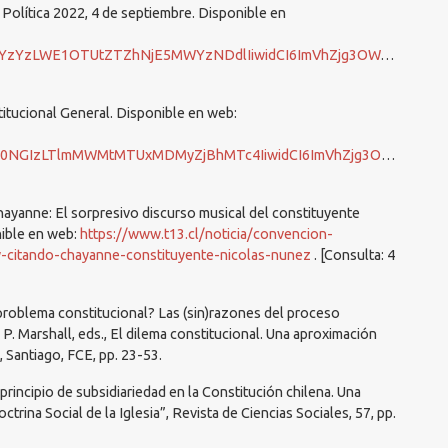
 Política 2022, 4 de septiembre. Disponible en
hNjE5MWYzNDdlIiwidCI6ImVhZjg3OWJkLWQzZWMtNDY1MC1iMTI5LTEzZGZkZjQ4NTlmZSJ9
itucional General. Disponible en web:
xMDMyZjBhMTc4IiwidCI6ImVhZjg3OWJkLWQzZWMtNDY1MC1iMTI5LTEzZGZkZjQ4NTlmZSJ9
Chayanne: El sorpresivo discurso musical del constituyente
nible en web:
https://www.t13.cl/noticia/convencion-
a-y-citando-chayanne-constituyente-nicolas-nunez
. [Consulta: 4
problema constitucional? Las (sin)razones del proceso
 P. Marshall, eds., El dilema constitucional. Una aproximación
, Santiago, FCE, pp. 23-53.
l principio de subsidiariedad en la Constitución chilena. Una
ctrina Social de la Iglesia”, Revista de Ciencias Sociales, 57, pp.