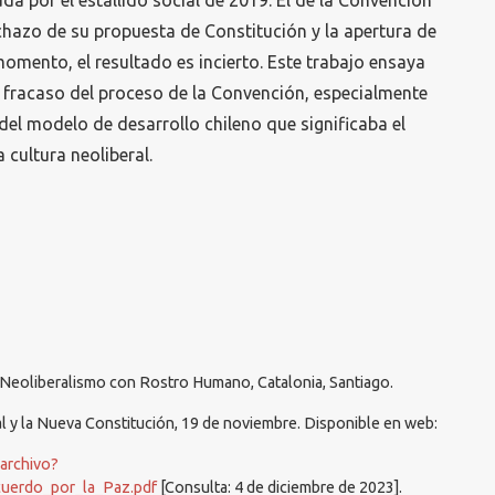
rada por el estallido social de 2019. El de la Convención
chazo de su propuesta de Constitución y la apertura de
omento, el resultado es incierto. Este trabajo ensaya
l fracaso del proceso de la Convención, especialmente
el modelo de desarrollo chileno que significaba el
 cultura neoliberal.
s) Neoliberalismo con Rostro Humano, Catalonia, Santiago.
l y la Nueva Constitución, 19 de noviembre. Disponible en web:
earchivo?
uerdo_por_la_Paz.pdf
[Consulta: 4 de diciembre de 2023].