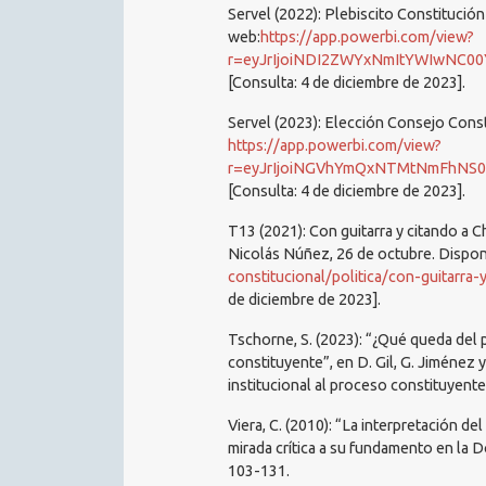
Servel (2022): Plebiscito Constitución
web:
https://app.powerbi.com/view?
r=eyJrIjoiNDI2ZWYxNmItYWIwNC00YzYzLWE1OTUtZTZ
[Consulta: 4 de diciembre de 2023].
Servel (2023): Elección Consejo Const
https://app.powerbi.com/view?
r=eyJrIjoiNGVhYmQxNTMtNmFhNS00NGIzLTlmMWMtMTU
[Consulta: 4 de diciembre de 2023].
T13 (2021): Con guitarra y citando a 
Nicolás Núñez, 26 de octubre. Dispo
constitucional/politica/con-guitarr
de diciembre de 2023].
Tschorne, S. (2023): “¿Qué queda del 
constituyente”, en D. Gil, G. Jiménez y
institucional al proceso constituyente
Viera, C. (2010): “La interpretación de
mirada crítica a su fundamento en la Do
103-131.