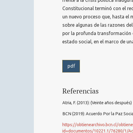
frente a la crisis política inaugu
Constitucional terminó con el re
un nuevo proceso que, hasta el m
sobre algunas de las razones de
por la profunda transformación d
estado social, en el marco de una
pdf
Referencias
Atria, F. (2013): (Veinte años despué
BCN (2019): Acuerdo Por la Paz Socia
https://obtienearchivo.bcn.cl/obtien
id=documentos/10221.1/76280/1/Ac