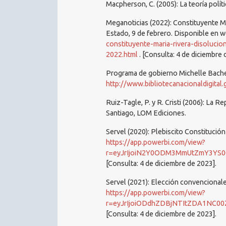
Macpherson, C. (2005): La teoría políti
Meganoticias (2022): Constituyente M
Estado, 9 de febrero. Disponible en 
constituyente-maria-rivera-disoluci
2022.html
. [Consulta: 4 de diciembre 
Programa de gobierno Michelle Bache
http://www.bibliotecanacionaldigita
Ruiz-Tagle, P. y R. Cristi (2006): La 
Santiago, LOM Ediciones.
Servel (2020): Plebiscito Constitución
https://app.powerbi.com/view?
r=eyJrIjoiN2Y0ODM3MmUtZmY3YS00N2ZjLWJjNjMtM2Y
[Consulta: 4 de diciembre de 2023].
Servel (2021): Elección convencional
https://app.powerbi.com/view?
r=eyJrIjoiODdhZDBjNTItZDA1NC00ZjI1LTg3YTAtMTR
[Consulta: 4 de diciembre de 2023].