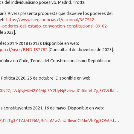
ca del individualismo posesivo. Madrid, Trotta.
aría Rivera presenta propuesta que disuelve los poderes del
web:
https://www.meganoticias.cl/nacional/367512-
on-poderes-del-estado-convencion-constitucional-09-02-
de 2023].
let 2014-2018 (2013): Disponible en web:
l.gob.cl/visor/BND:157782
[Consulta: 4 de diciembre de 2023].
República en Chile, Teoría del Constitucionalismo Republicano.
 Política 2020, 25 de octubre. Disponible en web:
4MjU3Y2UyNjEzIiwidCI6ImVhZjg3OWJkLWQzZWMtNDY1MC1iMTI5LTEzZGZkZjQ4NTlmZSJ9
es constituyentes 2021, 16 de mayo. Disponible en web:
iMjRiNmMwZmU4IiwidCI6ImVhZjg3OWJkLWQzZWMtNDY1MC1iMTI5LTEzZGZkZjQ4NTlmZSJ9