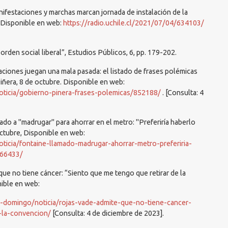
nifestaciones y marchas marcan jornada de instalación de la
. Disponible en web:
https://radio.uchile.cl/2021/07/04/634103/
 orden social liberal”, Estudios Públicos, 6, pp. 179-202.
aciones juegan una mala pasada: el listado de frases polémicas
Piñera, 8 de octubre. Disponible en web:
noticia/gobierno-pinera-frases-polemicas/852188/
. [Consulta: 4
ado a "madrugar" para ahorrar en el metro: "Preferiría haberlo
octubre, Disponible en web:
oticia/fontaine-llamado-madrugar-ahorrar-metro-preferiria-
866433/
que no tiene cáncer: “Siento que me tengo que retirar de la
ible en web:
a-domingo/noticia/rojas-vade-admite-que-no-tiene-cancer-
-la-convencion/
[Consulta: 4 de diciembre de 2023].