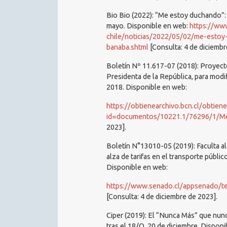
Bio Bio (2022): “Me estoy duchando”:
mayo. Disponible en web:
https://www
chile/noticias/2022/05/02/me-estoy
banaba.shtml
[Consulta: 4 de diciembr
Boletín Nº 11.617-07 (2018): Proyecto
Presidenta de la República, para modif
2018. Disponible en web:
https://obtienearchivo.bcn.cl/obtien
id=documentos/10221.1/76296/1/Me
2023].
Boletín N°13010-05 (2019): Faculta al 
alza de tarifas en el transporte públic
Disponible en web:
https://www.senado.cl/appsenado/te
[Consulta: 4 de diciembre de 2023].
Ciper (2019): El “Nunca Más” que nun
tras el 18/O, 20 de diciembre. Dispon