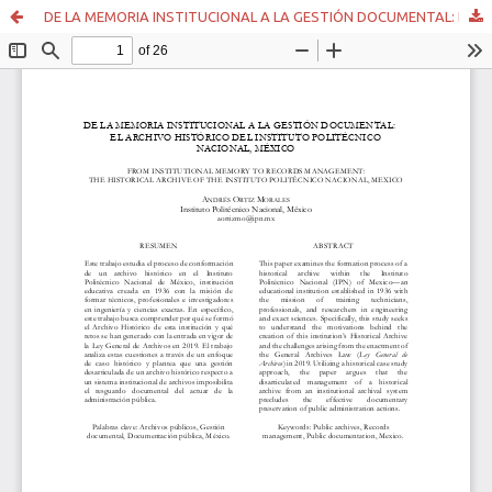
DE LA MEMORIA INSTITUCIONAL A LA GESTIÓN DOCUMENTAL: EL ARCHIVO HISTÓRICO DEL INSTITUTO POLITÉCNICO NACIONAL, MÉXICO